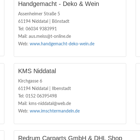
Handgemacht - Deko & Wein
Assenheimer Straße 5
61194 Niddatal | Bönstadt
Tel: 06034 9383991
Mail: aus.meiss@t-online.de
Web:
www.handgemacht-deko-wein.de
KMS Niddatal
Kirchgasse 6
61194 Niddatal | Ilbenstadt
Tel: 0152 06395498
Mail: kms-niddatal@web.de
Web:
www.imschtermandeln.de
Redrum Carparts GmbH & DHL Shop