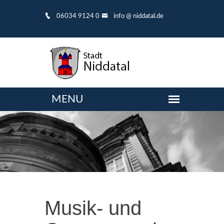
06034 9124 0
info @ niddatal.de
Musik- und